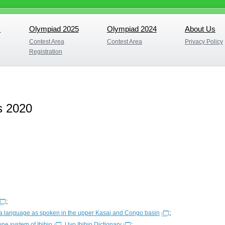
s
Olympiad 2025
Olympiad 2024
About Us
s
Olympiad 2025
Olympiad 2024
About Us
Contest Area
Contest Area
Privacy Policy
Contest Area
Contest Area
Privacy Policy
Registration
Registration
s 2020
;
ua language as spoken in the upper Kasai and Congo basin
;
one system of Ibibio
,
Uyo Ibibio Dictionary
;