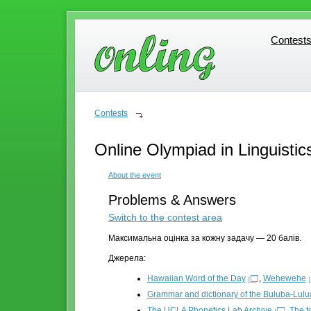
Contest
Contest
Contests
Online Olympiad in Linguistic
About the event
Problems & Answers
Switch to the contest area
Максимальна оцінка за кожну задачу — 20 балів.
Джерела:
Hawaiian Word of the Day
,
Wehewehe
Grammar and dictionary of the Buluba-Lul
The UCLA Phonetics Lab Archive
,
The t