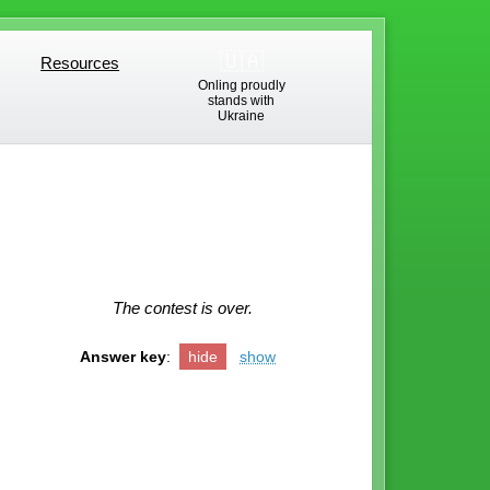
🇺🇦
Resources
Resources
Onling proudly
stands with
Ukraine
The contest is over.
Answer key
:
hide
show