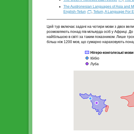
The Austronesian Languages of Asia and 
English-Tetun
,
Tetum, A Language For 
Цей тур включає задачі на чотири мови з двох вел
розмовляють понад пів мільярда осіб у Африці. До 
найбільшою в світі за таким показником. Лише трох
більш ніж 1200 мов, що сумарно нараховують понад 
Нігеро-конголезькі мови
Ібібіо
Луба