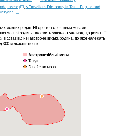
Madagascar
,
A Traveller's Dictionary in Tetun-English and
Everyone
.
иких мовних родин. Нігеро-конголезькими мовами
цієї мовної родини належить близько 1500 мов, що робить її
и відстає від неї австронезійська родина, до якої належать
300 мільйонів носіїв.
Австронезійські мови
Тетун
Гавайська мова